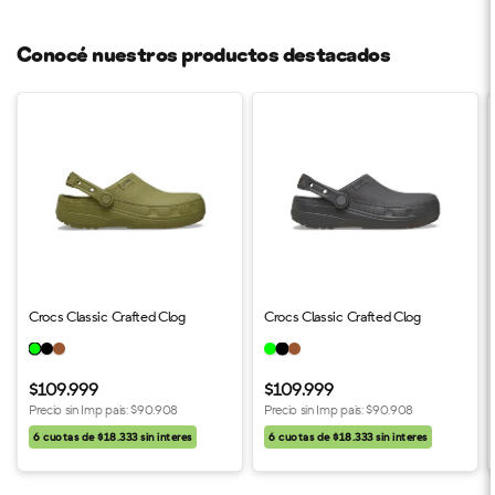
Conocé nuestros productos destacados
Crocs Classic Crafted Clog
Crocs Classic Crafted Clog
$109.999
$109.999
Precio sin Imp pais:
$90.908
Precio sin Imp pais:
$90.908
6 cuotas de $18.333 sin interes
6 cuotas de $18.333 sin interes