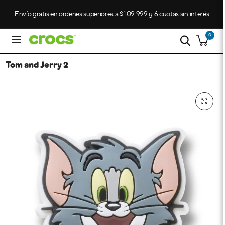
Envío gratis en ordenes superiores a $109.999 y 6 cuotas sin interés.
0
Tom and Jerry 2