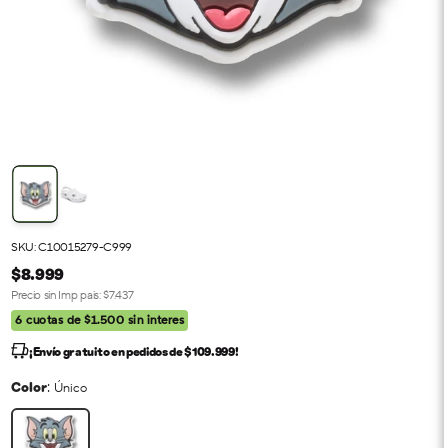
SKU: C10015279-C999
$8.999
Precio sin Imp pais:
$7.437
6 cuotas de $1.500 sin interes
¡Envío gratuito en pedidos de $109.999!
:
Color
Único