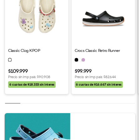
Classic Clog KPOP
Crocs Classic Retro Runner
$109.999
$99.999
Precio sin Imp pais:
$90.908
Precio sin Imp pais:
$82.644
6 cuotas de $18.333 sin interes
6 cuotas de $16.667 sin interes