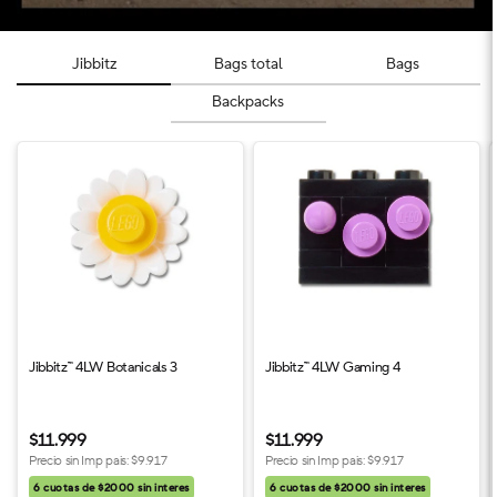
Jibbitz
Bags total
Bags
Backpacks
Jibbitz™ 4LW Botanicals 3
Jibbitz™ 4LW Gaming 4
$11.999
$11.999
Precio sin Imp pais:
$9.917
Precio sin Imp pais:
$9.917
6 cuotas de $2000 sin interes
6 cuotas de $2000 sin interes