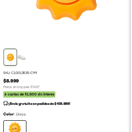
SKU: C10013535-C99
$8.999
Precio sin Imp pais:
$7.437
6 cuotas de $1.500 sin interes
¡Envío gratuito en pedidos de $109.999!
:
Color
Único