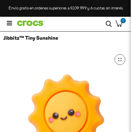
Envío gratis en ordenes superiores a $109.999 y 6 cuotas sin interés.
0
Jibbitz™ Tiny Sunshine