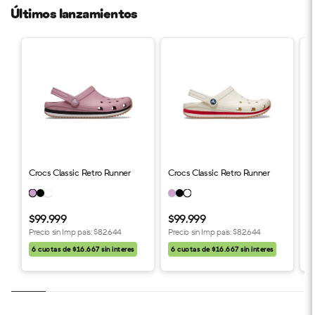
Últimos lanzamientos
Crocs Classic Retro Runner
Crocs Classic Retro Runner
C
$99.999
$99.999
$
Precio sin Imp pais:
$82.644
Precio sin Imp pais:
$82.644
Pr
6 cuotas de $16.667 sin interes
6 cuotas de $16.667 sin interes
6