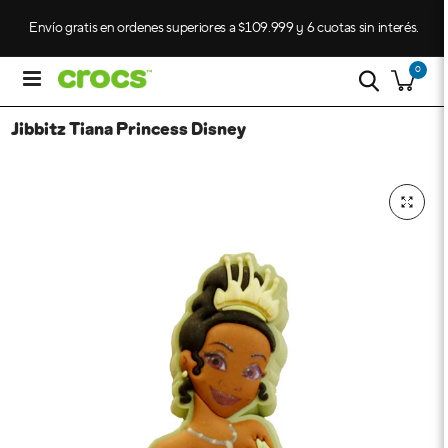
Envío gratis en ordenes superiores a $109.999 y 6 cuotas sin interés.
0
Jibbitz Tiana Princess Disney