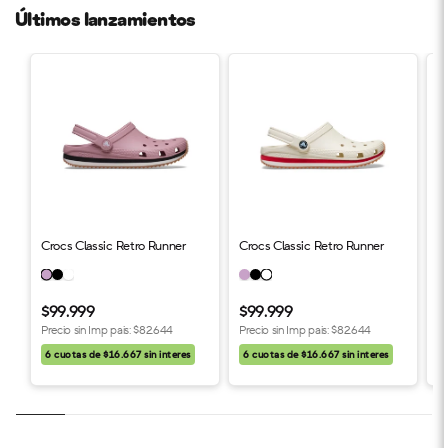
Últimos lanzamientos
Crocs Classic Retro Runner
Crocs Classic Retro Runner
C
$99.999
$99.999
$
Precio sin Imp pais:
$82.644
Precio sin Imp pais:
$82.644
Pr
6 cuotas de $16.667 sin interes
6 cuotas de $16.667 sin interes
6