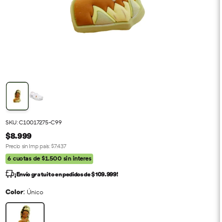
SKU: C10017275-C99
$8.999
Precio sin Imp pais:
$7.437
6 cuotas de $1.500 sin interes
¡Envío gratuito en pedidos de $109.999!
:
Color
Único